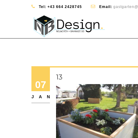
Tel:
+43 664 2428745
Email:
gastgarten@
13
07
JAN