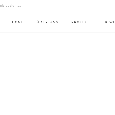
nb-design.at
HOME
ÜBER UNS
PROJEKTE
& W