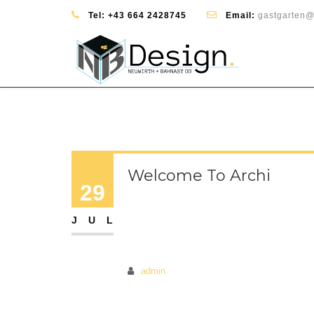
Tel:
+43 664 2428745
Email:
gastgarten@
Welcome To Archi
29
JUL
admin