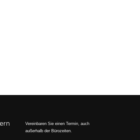
dern
Vereinbaren Sie einen Termin, auch
außerhalb der Bürozeiten.