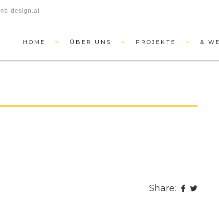
nb-design.at
HOME
ÜBER UNS
PROJEKTE
& W
Share: