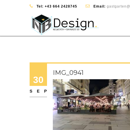
Tel:
+43 664 2428745
Email:
gastgarten@
IMG_0941
30
SEP