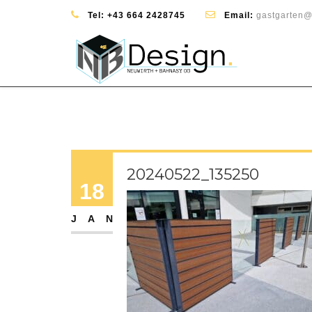
Tel:
+43 664 2428745
Email:
gastgarten@
20240522_135250
18
JAN