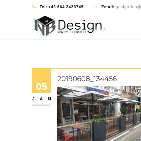
Tel:
+43 664 2428745
Email:
gastgarten@
20190608_134456
05
JAN